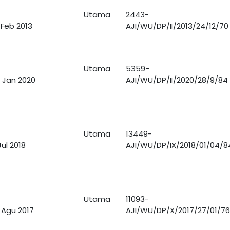
Utama
2443-
 Feb 2013
AJI/WU/DP/II/2013/24/12/70
Utama
5359-
 Jan 2020
AJI/WU/DP/II/2020/28/9/84
Utama
13449-
Jul 2018
AJI/WU/DP/IX/2018/01/04/8
Utama
11093-
 Agu 2017
AJI/WU/DP/X/2017/27/01/76