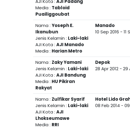
AJI Kota :
AJI Padang
Media :
Tabloid
Puailiggoubat
Nama :
Yoseph E.
Manado
Ikanubun
10 Sep 2016
-
11 
Jenis Kelamin :
Laki-laki
AJI Kota :
AJI Manado
Media :
Harian Metro
Nama :
Zaky Yamani
Depok
Jenis Kelamin :
Laki-laki
28 Apr 2012
-
29 
AJI Kota :
AJI Bandung
Media :
HU Pikiran
Rakyat
Nama :
Zulfikar Syarif
Hotel Lido Gr
Jenis Kelamin :
Laki-laki
08 Feb 2014
-
09
AJI Kota :
AJI
Lhokseumawe
Media :
RRI