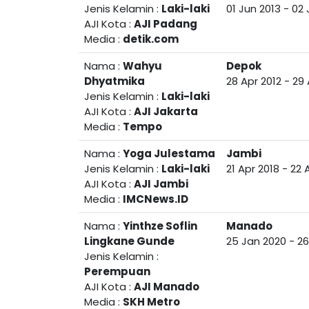
Jenis Kelamin :
Laki-laki
01 Jun 2013
-
02 
AJI Kota :
AJI Padang
Media :
detik.com
Nama :
Wahyu
Depok
Dhyatmika
28 Apr 2012
-
29 
Jenis Kelamin :
Laki-laki
AJI Kota :
AJI Jakarta
Media :
Tempo
Nama :
Yoga Julestama
Jambi
Jenis Kelamin :
Laki-laki
21 Apr 2018
-
22 
AJI Kota :
AJI Jambi
Media :
IMCNews.ID
Nama :
Yinthze Soflin
Manado
Lingkane Gunde
25 Jan 2020
-
26
Jenis Kelamin :
Perempuan
AJI Kota :
AJI Manado
Media :
SKH Metro