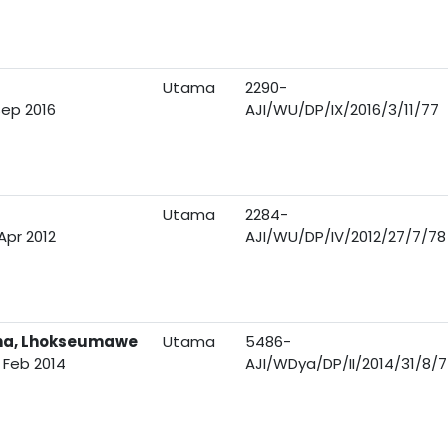
Utama
2290-
Sep 2016
AJI/WU/DP/IX/2016/3/11/77
Utama
2284-
Apr 2012
AJI/WU/DP/IV/2012/27/7/78
aha, Lhokseumawe
Utama
5486-
 Feb 2014
AJI/WDya/DP/II/2014/31/8/