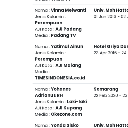
Nama :
Vinna Melwanti
Univ. Moh Hatt
Jenis Kelamin :
01 Jun 2013
-
02 
Perempuan
AJI Kota :
AJI Padang
Media :
Padang TV
Nama :
Yatimul Ainun
Hotel Griya D
Jenis Kelamin :
23 Apr 2016
-
24 
Perempuan
AJI Kota :
AJI Malang
Media :
TIMESINDONESIA.co.id
Nama :
Yohanes
Semarang
Adrianus RH
22 Feb 2020
-
23
Jenis Kelamin :
Laki-laki
AJI Kota :
AJI Kupang
Media :
Okezone.com
Nama :
Yonda Sisko
Univ. Moh Hatt