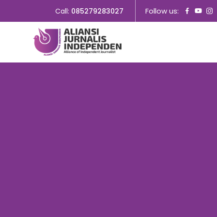
Follow us:
Call:
085279283027