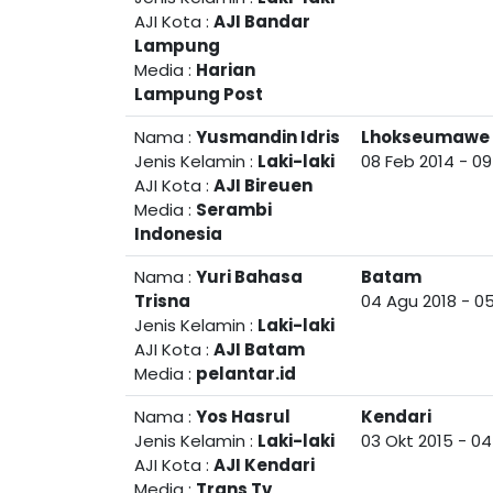
AJI Kota :
AJI Bandar
Lampung
Media :
Harian
Lampung Post
Nama :
Yusmandin Idris
Lhokseumawe
Jenis Kelamin :
Laki-laki
08 Feb 2014
-
09
AJI Kota :
AJI Bireuen
Media :
Serambi
Indonesia
Nama :
Yuri Bahasa
Batam
Trisna
04 Agu 2018
-
05
Jenis Kelamin :
Laki-laki
AJI Kota :
AJI Batam
Media :
pelantar.id
Nama :
Yos Hasrul
Kendari
Jenis Kelamin :
Laki-laki
03 Okt 2015
-
04
AJI Kota :
AJI Kendari
Media :
Trans Tv