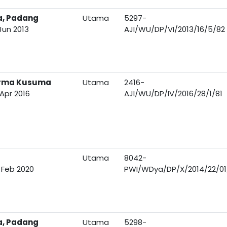
a, Padang
Utama
5297-
Jun 2013
AJI/WU/DP/VI/2013/16/5/82
arma Kusuma
Utama
2416-
Apr 2016
AJI/WU/DP/IV/2016/28/1/81
Utama
8042-
 Feb 2020
PWI/WDya/DP/X/2014/22/01
a, Padang
Utama
5298-