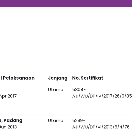
l Pelaksanaan
Jenjang
No. Sertifikat
Utama
5304-
Apr 2017
AJI/WU/DP/IV/2017/26/9/85
a, Padang
Utama
5299-
Jun 2013
AJI/WU/DP/VI/2013/6/4/76