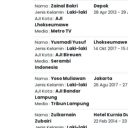
Nama :
Zainal Bakri
Depok
Jenis Kelamin :
Laki-laki
28 Apr 2012
-
29 
AJI Kota :
AJI
Lhokseumawe
Media :
Metro TV
Nama :
Yusmadi Yusuf
Lhokseumawe
Jenis Kelamin :
Laki-laki
14 Okt 2017
-
15 
AJI Kota :
AJI Bireuen
Media :
Serambi
Indonesia
Nama :
Yoso Muliawan
Jakarta
Jenis Kelamin :
Laki-laki
26 Agu 2017
-
27
AJI Kota :
AJI Bandar
Lampung
Media :
Tribun Lampung
Nama :
Zulkarnain
Hotel Kurnia 
Zubairi
22 Feb 2014
-
23
Jenis Kelamin :
Laki-laki