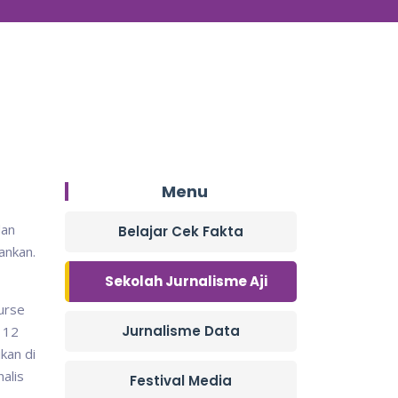
Menu
dan
Belajar Cek Fakta
ankan.
Sekolah Jurnalisme Aji
ourse
Jurnalisme Data
m 12
kan di
alis
Festival Media