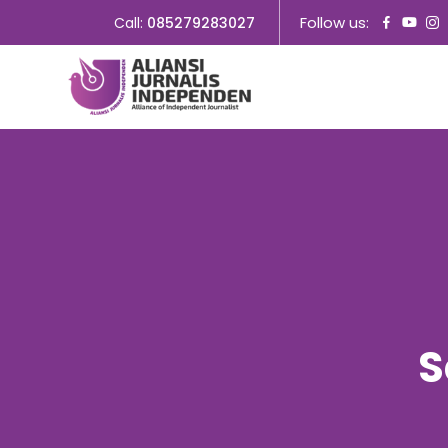
Follow us:
Call:
085279283027
S