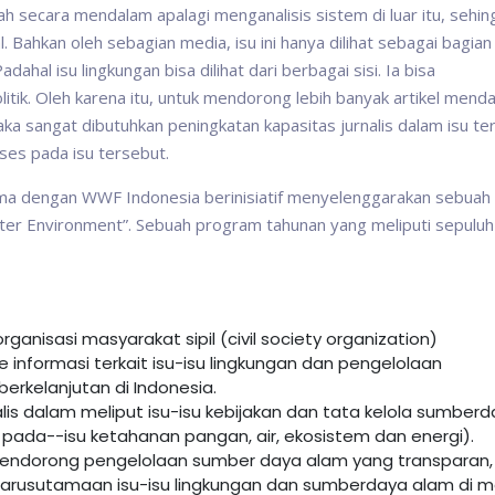
 secara mendalam apalagi menganalisis sistem di luar itu, sehin
Bahkan oleh sebagian media, isu ini hanya dilihat sebagai bagian 
hal isu lingkungan bisa dilihat dari berbagai sisi. Ia bisa
itik. Oleh karena itu, untuk mendorong lebih banyak artikel mend
ka sangat dibutuhkan peningkatan kapasitas jurnalis dalam isu te
kses pada isu tersebut.
rsama dengan WWF Indonesia berinisiatif menyelenggarakan sebuah
tter Environment”. Sebuah program tahunan yang meliputi sepuluh
nisasi masyarakat sipil (civil society organization)
nformasi terkait isu-isu lingkungan dan pengelolaan
rkelanjutan di Indonesia.
is dalam meliput isu-isu kebijakan dan tata kelola sumber
ada--isu ketahanan pangan, air, ekosistem dan energi).
ndorong pengelolaan sumber daya alam yang transparan,
ngarusutamaan isu-isu lingkungan dan sumberdaya alam di 