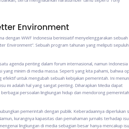
erbankan, serta menghadirkan narasumber tamu seperti Tony
etter Environment
rsama dengan WWF Indonesia berinisiatif menyelenggarakan sebuah
tter Environment”. Sebuah program tahunan yang meliputi sepuluh
h satu agenda penting dalam forum internasional, namun Indonesia
si yang minim di media massa. Seperti yang kita pahami, bahwa op
ng efektif untuk mengubah sebuah kebijakan pemerintah. Ini menun
u ini adalah hal yang sangat penting. Diharapkan Media dapat
 berbagai persoalan lingkungan hidup dan mendorong pemerintah
ubungkan pemerintah dengan publik. Keberadaannya diperlukan 
 Namun, kurangnya kapasitas dan pemahaman jurnalis terhadap isu
mengenai lingkungan di media sebagian besar hanya mencakup is