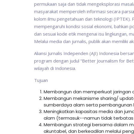
permukaan saja dan tidak mengeksplorasi masalah
masyarakat memperoleh informasi secara parsial. 
kolom ilmu pengetahuan dan teknologi (IPTEK). Pada
mempengaruhi kondisi sosial ekonomi, bahkan pol
dan sesuai kode etik mengenai isu lingkungan, ma
Melalui media dan jurnalis, publik akan memiliki a
Aliansi Jurnalis Independen (AJI) Indonesia be
program dengan judul “Better Journalism for Be
wilayah di Indonesia.
Tujuan
Membangun dan memperkuat jaringan orga
Membangun mekanisme sharing/ update i
sumberdaya alam serta pembangunan be
Meningkatkan kapasitas media dan jurnal
alam (termasuk--namun tidak terbatas p
Membangun strategi bersama dalam me
akuntabel, dan berkeadilan melalui pe