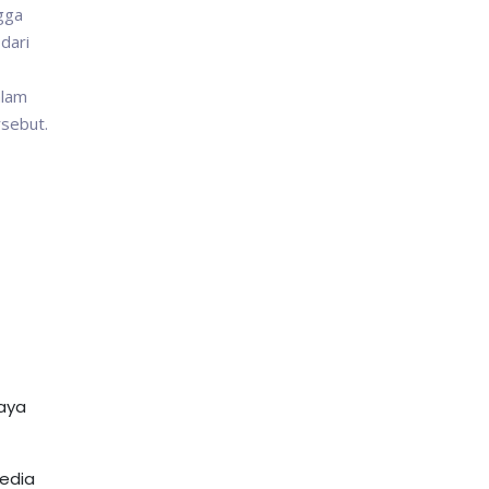
gga
dari
alam
rsebut.
daya
media