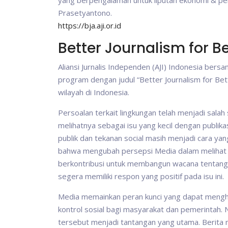
yang berpengalaman untuk liputan ekonomi & p
Prasetyantono.
https://bja.aji.or.id
Better Journalism for B
Aliansi Jurnalis Independen (AJI) Indonesia be
program dengan judul “Better Journalism for Be
wilayah di Indonesia.
Persoalan terkait lingkungan telah menjadi sala
melihatnya sebagai isu yang kecil dengan publika
publik dan tekanan social masih menjadi cara ya
bahwa mengubah persepsi Media dalam melihat is
berkontribusi untuk membangun wacana tentang
segera memiliki respon yang positif pada isu ini.
Media memainkan peran kunci yang dapat mengh
kontrol sosial bagi masyarakat dan pemerintah.
tersebut menjadi tantangan yang utama. Berita 